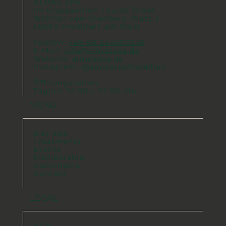
ALMAS SPA
Im Glaspavillon | Suite Tower
Walther-von-Cronberg-Platz 3
60594 Frankfurt am Main
Telefon:
+49 69 244500250
E-Mail:
info@almasspa.de
Website:
almasspa.de
Instagram:
@almasspafrankfurt
Öffnungszeiten:
Täglich 10:00 – 22:00 Uhr
MENU
Day Spa
Treatments
Events
Membership
Gutscheine
Kontakt
LEGAL
AGB