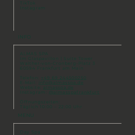
TikTok
Instagram
INFO
ALMAS SPA
Im Glaspavillon | Suite Tower
Walther-von-Cronberg-Platz 3
60594 Frankfurt am Main
Telefon:
+49 69 244500250
E-Mail:
info@almasspa.de
Website:
almasspa.de
Instagram:
@almasspafrankfurt
Öffnungszeiten:
Täglich 10:00 – 22:00 Uhr
MENU
Day Spa