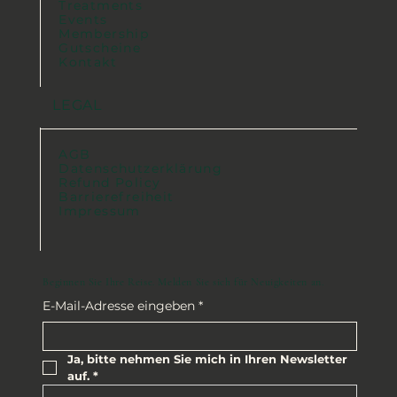
Treatments
Events
Membership
Gutscheine
Kontakt
LEGAL
AGB
Datenschutzerklärung
Refund Policy
Barrierefreiheit
Impressum
Beginnen Sie Ihre Reise. Melden Sie sich für Neuigkeiten an.
E-Mail-Adresse eingeben
*
Ja, bitte nehmen Sie mich in Ihren Newsletter 
auf.
*